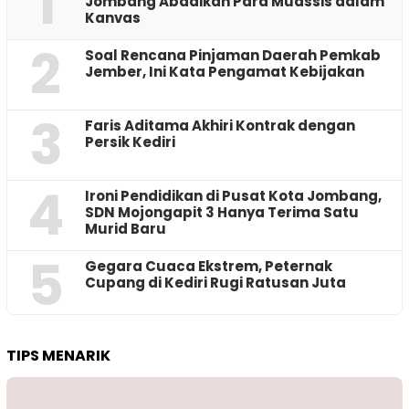
1
Jombang Abadikan Para Muassis dalam
Kanvas
2
‎Soal Rencana Pinjaman Daerah Pemkab
Jember, Ini Kata Pengamat Kebijakan ‎
3
Faris Aditama Akhiri Kontrak dengan
Persik Kediri
4
Ironi Pendidikan di Pusat Kota Jombang,
SDN Mojongapit 3 Hanya Terima Satu
Murid Baru
5
‎Gegara Cuaca Ekstrem, Peternak
Cupang di Kediri Rugi Ratusan Juta
TIPS MENARIK