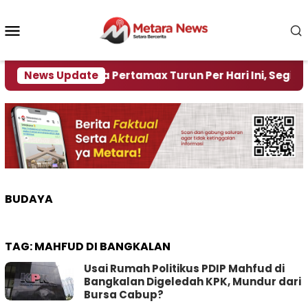
Loncat
ke
Menu
konten
Mobile
r
News Update
Harga Pertamax Turun Per Hari Ini, Segini Harg
BUDAYA
TAG:
MAHFUD DI BANGKALAN
Usai Rumah Politikus PDIP Mahfud di
Bangkalan Digeledah KPK, Mundur dari
Bursa Cabup?