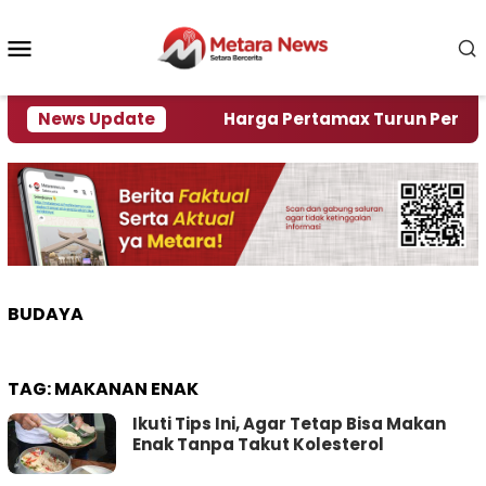
Loncat
ke
Menu
konten
Mobile
ami Krisi Air
News Update
Harga Pertamax Turun Per Hari Ini,
BUDAYA
TAG:
MAKANAN ENAK
Ikuti Tips Ini, Agar Tetap Bisa Makan
Enak Tanpa Takut Kolesterol