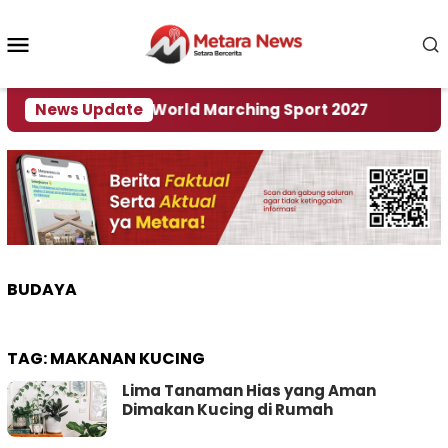
Loncat
ke
Menu
konten
Mobile
i Tuan Rumah World Marching Sport 2027
News Update
‎Soal 
BUDAYA
TAG:
MAKANAN KUCING
Lima Tanaman Hias yang Aman
Dimakan Kucing di Rumah