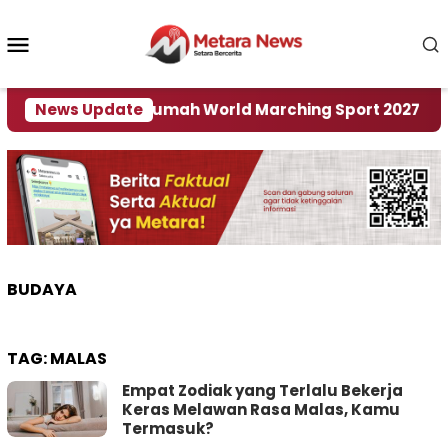
Loncat
ke
Menu
konten
Mobile
r Jadi Tuan Rumah World Marching Sport 2027
News Update
BUDAYA
TAG:
MALAS
Empat Zodiak yang Terlalu Bekerja
Keras Melawan Rasa Malas, Kamu
Termasuk?