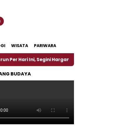
n
GI
WISATA
PARIWARA
i Ini, Segini Harganya
‎Nasirun Maestro Lukis Pe
ANG BUDAYA