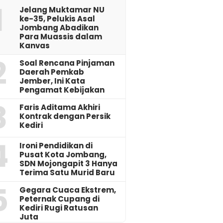
1
Jelang Muktamar NU
ke-35, Pelukis Asal
Jombang Abadikan
Para Muassis dalam
Kanvas
2
‎Soal Rencana Pinjaman
Daerah Pemkab
Jember, Ini Kata
Pengamat Kebijakan ‎
3
Faris Aditama Akhiri
Kontrak dengan Persik
Kediri
4
Ironi Pendidikan di
Pusat Kota Jombang,
SDN Mojongapit 3 Hanya
Terima Satu Murid Baru
5
‎Gegara Cuaca Ekstrem,
Peternak Cupang di
Kediri Rugi Ratusan
Juta