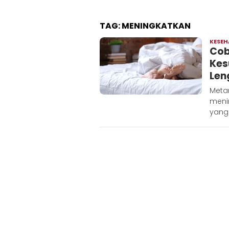
TAG:
MENINGKATKAN
KESE
Cob
Kes
Len
Meta
meni
yang 