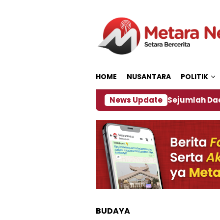
Loncat
ke
konten
HOME
NUSANTARA
POLITIK
ijakan ‎
Dampak El Nino, Sejumlah Daerah di Jem
News Update
BUDAYA