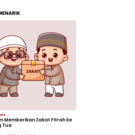
 MENARIK
IPS
 Memberikan Zakat Fitrah ke
g Tua