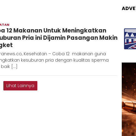
ADVE
HATAN
Redaksi
a 12 Makanan Untuk Meningkatkan
Metara
uburan Pria ini Dijamin Pasangan Makin
gket
ranews.co, Kesehatan – Coba 12 makanan guna
ngkatkan kesuburan pria dengan kualitas sperma
baik […]
Lihat Lainnya