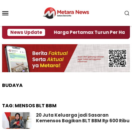
Loncat
ke
Menu
konten
Mobile
 Krisi Air
News Update
Harga Pertamax Turun Per Hari Ini, Se
BUDAYA
TAG:
MENSOS BLT BBM
20 Juta Keluarga jadi Sasaran
Kemensos Bagikan BLT BBM Rp 600 Ribu