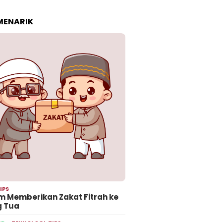
 MENARIK
IPS
 Memberikan Zakat Fitrah ke
g Tua