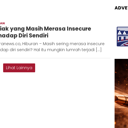
ADVE
RAN
Redaksi
iak yang Masih Merasa Insecure
Metara
hadap Diri Sendiri
ranews.co, Hiburan – Masih sering merasa insecure
dap diri sendiri? Hal itu mungkin lumrah terjadi […]
Lihat Lainnya