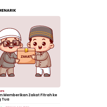
 MENARIK
IPS
 Memberikan Zakat Fitrah ke
g Tua