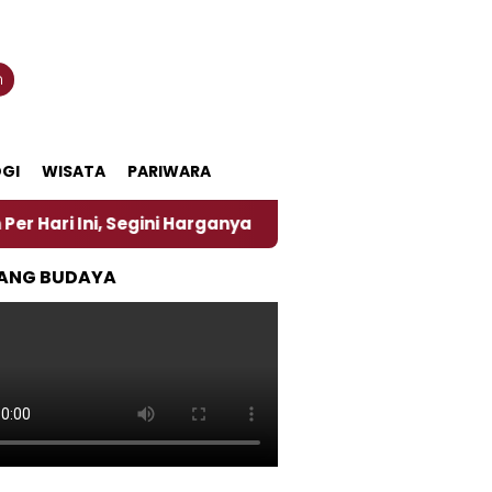
n
GI
WISATA
PARIWARA
i, Segini Harganya
‎Nasirun Maestro Lukis Pemadu
ANG BUDAYA