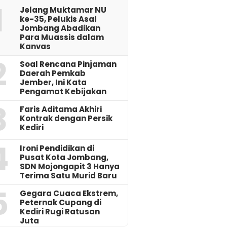
1
Jelang Muktamar NU
ke-35, Pelukis Asal
Jombang Abadikan
Para Muassis dalam
Kanvas
2
‎Soal Rencana Pinjaman
Daerah Pemkab
Jember, Ini Kata
Pengamat Kebijakan ‎
3
Faris Aditama Akhiri
Kontrak dengan Persik
Kediri
4
Ironi Pendidikan di
Pusat Kota Jombang,
SDN Mojongapit 3 Hanya
Terima Satu Murid Baru
5
‎Gegara Cuaca Ekstrem,
Peternak Cupang di
Kediri Rugi Ratusan
Juta