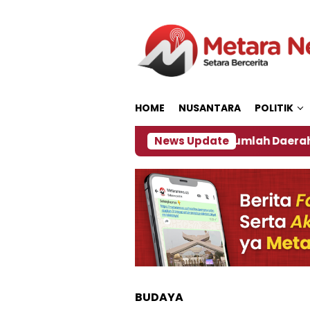
Loncat
ke
konten
HOME
NUSANTARA
POLITIK
kan ‎
Dampak El Nino, Sejumlah Daerah di Jember 
News Update
BUDAYA