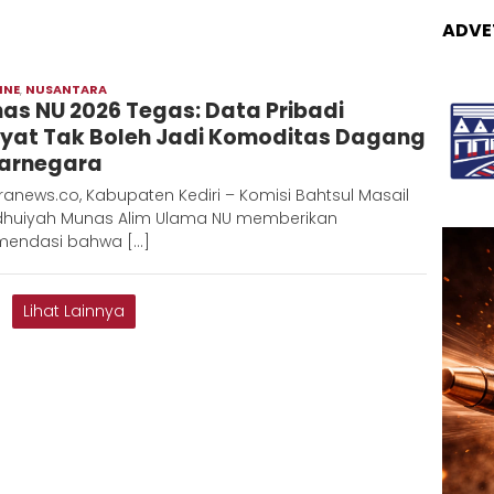
ADVE
INE
,
NUSANTARA
Moch
as NU 2026 Tegas: Data Pribadi
Hadi
yat Tak Boleh Jadi Komoditas Dagang
arnegara
anews.co, Kabupaten Kediri – Komisi Bahtsul Masail
huiyah Munas Alim Ulama NU memberikan
mendasi bahwa […]
Lihat Lainnya