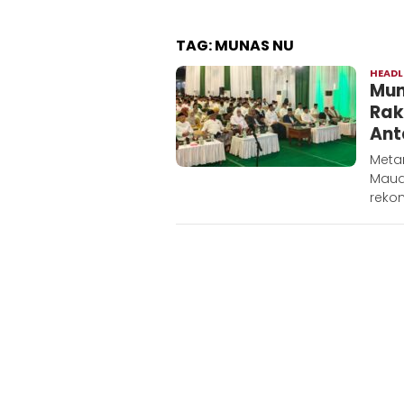
TAG:
MUNAS NU
HEADL
Mun
Rak
Ant
Metar
Maud
reko