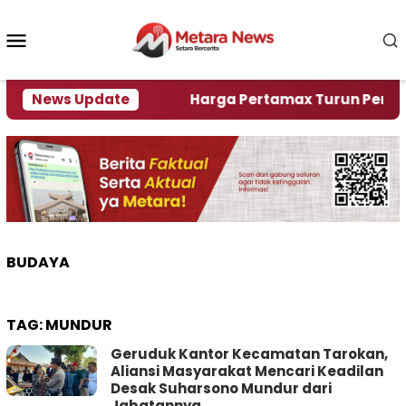
Loncat
ke
Menu
konten
Mobile
ami Krisi Air
News Update
Harga Pertamax Turun Per Hari Ini,
BUDAYA
TAG:
MUNDUR
Geruduk Kantor Kecamatan Tarokan,
Aliansi Masyarakat Mencari Keadilan
Desak Suharsono Mundur dari
Jabatannya