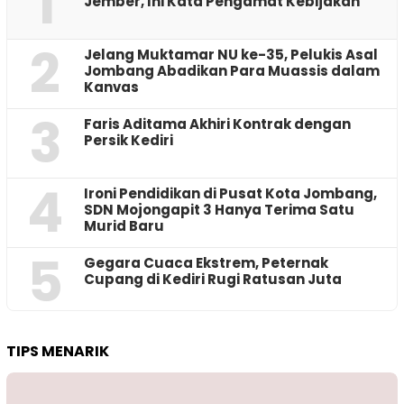
1
Jember, Ini Kata Pengamat Kebijakan ‎
2
Jelang Muktamar NU ke-35, Pelukis Asal
Jombang Abadikan Para Muassis dalam
Kanvas
3
Faris Aditama Akhiri Kontrak dengan
Persik Kediri
4
Ironi Pendidikan di Pusat Kota Jombang,
SDN Mojongapit 3 Hanya Terima Satu
Murid Baru
5
‎Gegara Cuaca Ekstrem, Peternak
Cupang di Kediri Rugi Ratusan Juta
TIPS MENARIK