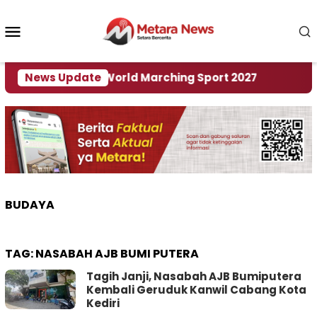
Loncat
ke
Menu
konten
Mobile
 Tuan Rumah World Marching Sport 2027
News Update
‎Soal R
BUDAYA
TAG:
NASABAH AJB BUMI PUTERA
Tagih Janji, Nasabah AJB Bumiputera
Kembali Geruduk Kanwil Cabang Kota
Kediri