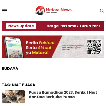
Loncat
ke
Menu
konten
Mobile
mi Krisi Air
News Update
Harga Pertamax Turun Per Hari Ini, 
BUDAYA
TAG:
NIAT PUASA
Puasa Ramadhan 2023, Berikut Niat
dan Doa Berbuka Puasa