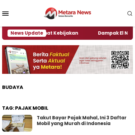
Loncat
ke
Menu
konten
Mobile
i Kata Pengamat Kebijakan ‎
News Update
Dampak El Nino, Sej
BUDAYA
TAG:
PAJAK MOBIL
Takut Bayar Pajak Mahal, Ini 3 Daftar
Mobil yang Murah di Indonesia