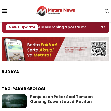
Loncat
ke
Menu
konten
Mobile
uan Rumah World Marching Sport 2027
News Update
‎Soal Ren
BUDAYA
TAG:
PAKAR GEOLOGI
Penjelasan Pakar Soal Temuan
Gunung Bawah Laut di Pacitan