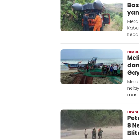
Bas
yan
Metar
Kabu
Keca
HEADL
Mel
dan
Gay
Metar
nela
masi
HEADL
Pet
8 N
Blit