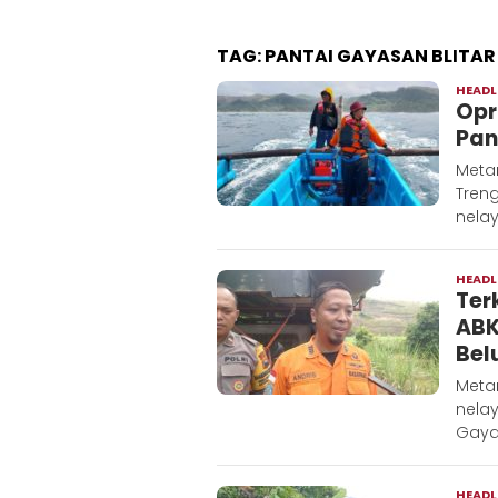
TAG:
PANTAI GAYASAN BLITAR
HEADL
Opr
Pan
Metar
Tren
nelay
HEADL
Ter
ABK
Bel
Meta
nelay
Gaya
HEADL