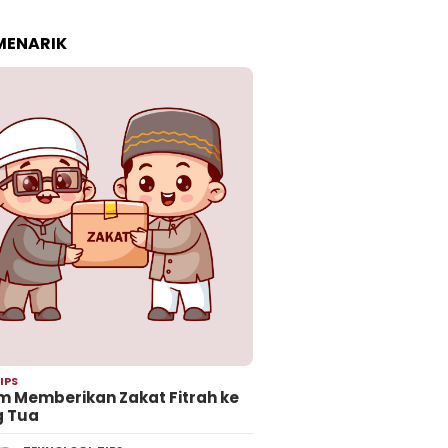
 MENARIK
IPS
 Memberikan Zakat Fitrah ke
g Tua