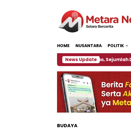
Loncat
ke
konten
HOME
NUSANTARA
POLITIK
bijakan ‎
Dampak El Nino, Sejumlah Daerah di Jem
News Update
BUDAYA