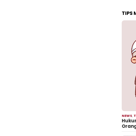
TIPS
NEWS
,
T
Hukum
Oran