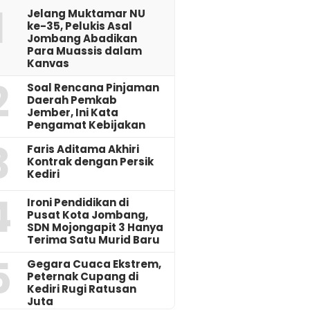
1
Jelang Muktamar NU
ke-35, Pelukis Asal
Jombang Abadikan
Para Muassis dalam
Kanvas
2
‎Soal Rencana Pinjaman
Daerah Pemkab
Jember, Ini Kata
Pengamat Kebijakan ‎
3
Faris Aditama Akhiri
Kontrak dengan Persik
Kediri
4
Ironi Pendidikan di
Pusat Kota Jombang,
SDN Mojongapit 3 Hanya
Terima Satu Murid Baru
5
‎Gegara Cuaca Ekstrem,
Peternak Cupang di
Kediri Rugi Ratusan
Juta