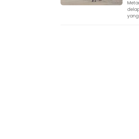
Meta
delap
yang