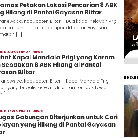
arnas Petakan Lokasi Pencarian 8 ABK
Hadi
g Hilang di Pantai Gayasan Blitar
anews.co, Kabupaten Blitar – Dua kapal nelayan Prigi,
paten Trenggalek, terdampar di Pantai Gayasan,
matan […]
INE
,
JAWA TIMUR
,
NEWS
Moch
ihat Kapal Mandala Prigi yang Karam
Hadi
 Sebabkan 8 ABK Hilang di Pantai
asan Blitar
SEDA
anews.co, Kabupaten Blitar – Kapal Mandala Prigi
yan yang terbalik setelah dihantam ombak besar
h […]
INE
,
JAWA TIMUR
,
NEWS
Moch
ugas Gabungan Diterjunkan untuk Cari
Hadi
elayan yang Hilang di Pantai Gayasan
ar