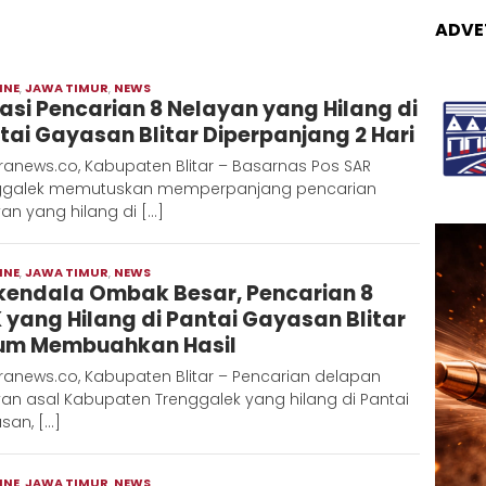
ADVE
INE
,
JAWA TIMUR
,
NEWS
Moch
asi Pencarian 8 Nelayan yang Hilang di
Hadi
tai Gayasan Blitar Diperpanjang 2 Hari
anews.co, Kabupaten Blitar – Basarnas Pos SAR
ggalek memutuskan memperpanjang pencarian
an yang hilang di […]
INE
,
JAWA TIMUR
,
NEWS
Moch
kendala Ombak Besar, Pencarian 8
Hadi
 yang Hilang di Pantai Gayasan Blitar
um Membuahkan Hasil
ranews.co, Kabupaten Blitar – Pencarian delapan
an asal Kabupaten Trenggalek yang hilang di Pantai
san, […]
INE
,
JAWA TIMUR
,
NEWS
Moch