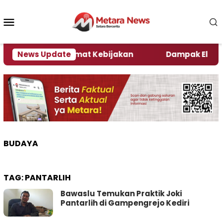
Loncat
ke
Menu
konten
Mobile
i Kata Pengamat Kebijakan ‎
News Update
Dampak El Nino, Se
BUDAYA
TAG:
PANTARLIH
Bawaslu Temukan Praktik Joki
Pantarlih di Gampengrejo Kediri