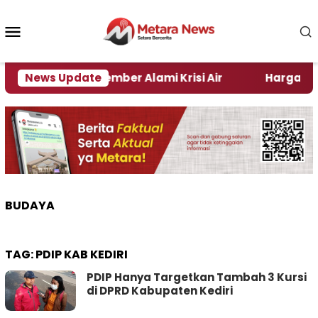
Loncat
ke
Menu
konten
Mobile
 Daerah di Jember Alami Krisi Air
News Update
Harga Pertamax
BUDAYA
TAG:
PDIP KAB KEDIRI
PDIP Hanya Targetkan Tambah 3 Kursi
di DPRD Kabupaten Kediri