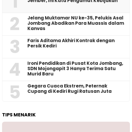
1
Jember, Ini Kata Pengamat Kebijakan ‎
2
Jelang Muktamar NU ke-35, Pelukis Asal
Jombang Abadikan Para Muassis dalam
Kanvas
3
Faris Aditama Akhiri Kontrak dengan
Persik Kediri
4
Ironi Pendidikan di Pusat Kota Jombang,
SDN Mojongapit 3 Hanya Terima Satu
Murid Baru
5
‎Gegara Cuaca Ekstrem, Peternak
Cupang di Kediri Rugi Ratusan Juta
TIPS MENARIK