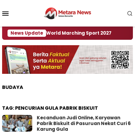
Loncat
ke
Menu
konten
Mobile
i Tuan Rumah World Marching Sport 2027
News Update
‎Soal 
BUDAYA
TAG:
PENCURIAN GULA PABRIK BISKUIT
Kecanduan Judi Online, Karyawan
Pabrik Biskuit di Pasuruan Nekat Curi 6
Karung Gula