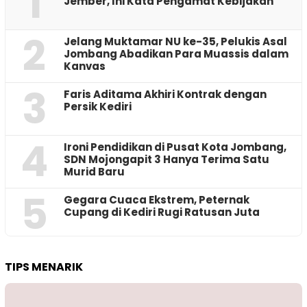
1
Jember, Ini Kata Pengamat Kebijakan ‎
2
Jelang Muktamar NU ke-35, Pelukis Asal
Jombang Abadikan Para Muassis dalam
Kanvas
3
Faris Aditama Akhiri Kontrak dengan
Persik Kediri
4
Ironi Pendidikan di Pusat Kota Jombang,
SDN Mojongapit 3 Hanya Terima Satu
Murid Baru
5
‎Gegara Cuaca Ekstrem, Peternak
Cupang di Kediri Rugi Ratusan Juta
TIPS MENARIK