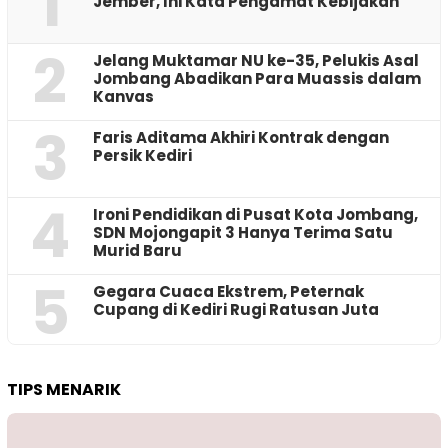
1
Jember, Ini Kata Pengamat Kebijakan ‎
2
Jelang Muktamar NU ke-35, Pelukis Asal
Jombang Abadikan Para Muassis dalam
Kanvas
3
Faris Aditama Akhiri Kontrak dengan
Persik Kediri
4
Ironi Pendidikan di Pusat Kota Jombang,
SDN Mojongapit 3 Hanya Terima Satu
Murid Baru
5
‎Gegara Cuaca Ekstrem, Peternak
Cupang di Kediri Rugi Ratusan Juta
TIPS MENARIK