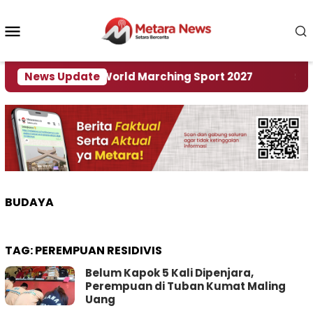
Loncat
ke
Menu
konten
Mobile
 Tuan Rumah World Marching Sport 2027
News Update
‎Soal R
BUDAYA
TAG:
PEREMPUAN RESIDIVIS
Belum Kapok 5 Kali Dipenjara,
Perempuan di Tuban Kumat Maling
Uang