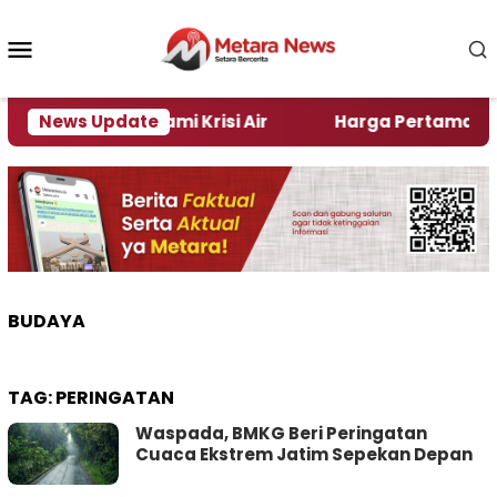
Loncat
ke
Menu
konten
Mobile
i Jember Alami Krisi Air
News Update
Harga Pertamax Turun Pe
BUDAYA
TAG:
PERINGATAN
Waspada, BMKG Beri Peringatan
Cuaca Ekstrem Jatim Sepekan Depan