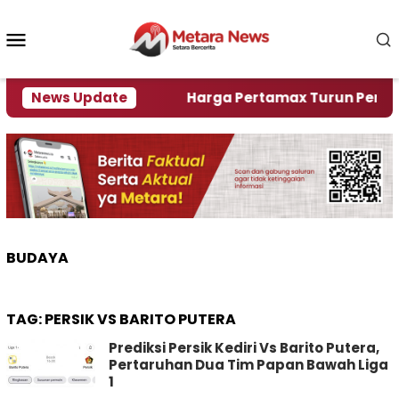
Loncat
ke
Menu
konten
Mobile
ami Krisi Air
News Update
Harga Pertamax Turun Per Hari Ini,
BUDAYA
TAG:
PERSIK VS BARITO PUTERA
Prediksi Persik Kediri Vs Barito Putera,
Pertaruhan Dua Tim Papan Bawah Liga
1