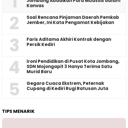
1
Jombang Abadikan Para Muassis dalam
Kanvas
2
‎Soal Rencana Pinjaman Daerah Pemkab
Jember, Ini Kata Pengamat Kebijakan ‎
3
Faris Aditama Akhiri Kontrak dengan
Persik Kediri
4
Ironi Pendidikan di Pusat Kota Jombang,
SDN Mojongapit 3 Hanya Terima Satu
Murid Baru
5
‎Gegara Cuaca Ekstrem, Peternak
Cupang di Kediri Rugi Ratusan Juta
TIPS MENARIK