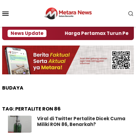
Loncat
ke
Menu
konten
Mobile
lami Krisi Air
News Update
Harga Pertamax Turun Per Hari Ini
BUDAYA
TAG:
PERTALITE RON 86
Viral di Twitter Pertalite Dicek Cuma
Miliki RON 86, Benarkah?