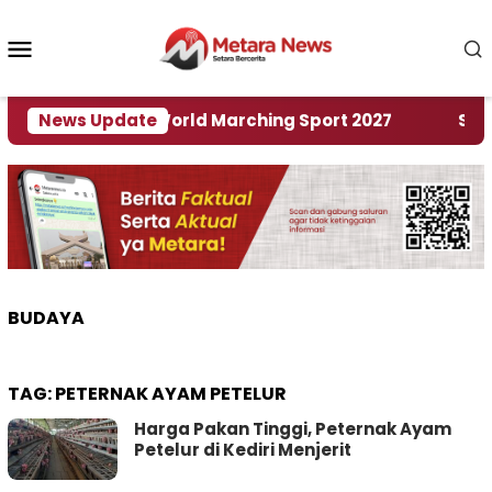
Loncat
ke
Menu
konten
Mobile
Tuan Rumah World Marching Sport 2027
News Update
‎Soal Re
BUDAYA
TAG:
PETERNAK AYAM PETELUR
Harga Pakan Tinggi, Peternak Ayam
Petelur di Kediri Menjerit