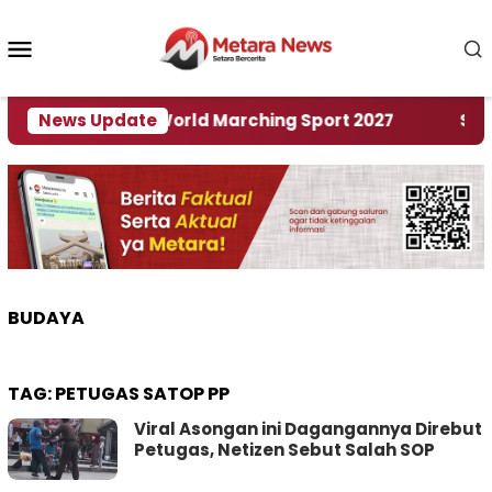
Loncat
ke
Menu
konten
Mobile
Tuan Rumah World Marching Sport 2027
News Update
‎Soal R
BUDAYA
TAG:
PETUGAS SATOP PP
Viral Asongan ini Dagangannya Direbut
Petugas, Netizen Sebut Salah SOP