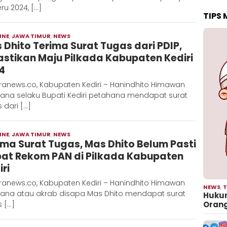
u 2024, […]
TIPS
INE
,
JAWA TIMUR
,
NEWS
Moch
 Dhito Terima Surat Tugas dari PDIP,
Hadi
astikan Maju Pilkada Kabupaten Kediri
4
ranews.co, Kabupaten Kediri – Hanindhito Himawan
ana selaku Bupati Kediri petahana mendapat surat
 dari […]
INE
,
JAWA TIMUR
,
NEWS
Moch
ima Surat Tugas, Mas Dhito Belum Pasti
Hadi
at Rekom PAN di Pilkada Kabupaten
ri
ranews.co, Kabupaten Kediri – Hanindhito Himawan
NEWS
,
T
ana atau akrab disapa Mas Dhito mendapat surat
Hukum
 […]
Oran