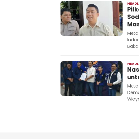
HEADL
Pil
Sod
Mas
Metar
Indo
Bakal
HEADL
Nas
unt
Metar
Demo
Widy