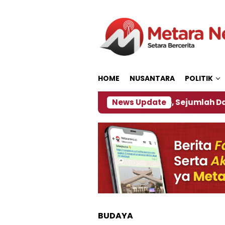
Loncat
ke
konten
HOME
NUSANTARA
POLITIK
jakan ‎
Dampak El Nino, Sejumlah Daerah di Jembe
News Update
BUDAYA