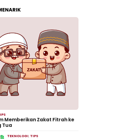
 MENARIK
IPS
 Memberikan Zakat Fitrah ke
g Tua
TEKNOLOGI
,
TIPS