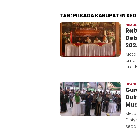
TAG:
PILKADA KABUPATEN KEDI
HEADL
Rat
Deb
202
Metar
Umum
untu
HEADL
Gur
Duk
Mud
Meta
Diniy
secar