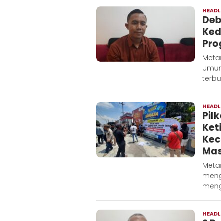
HEADL
Deb
Ked
Pro
Metar
Umum
terb
HEADL
Pil
Ket
Kec
Mas
Meta
meng
meng
HEADL