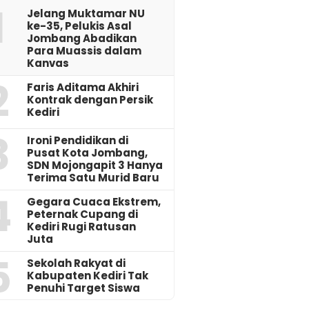
1
Jelang Muktamar NU
ke-35, Pelukis Asal
Jombang Abadikan
Para Muassis dalam
Kanvas
2
Faris Aditama Akhiri
Kontrak dengan Persik
Kediri
3
Ironi Pendidikan di
Pusat Kota Jombang,
SDN Mojongapit 3 Hanya
Terima Satu Murid Baru
4
‎Gegara Cuaca Ekstrem,
Peternak Cupang di
Kediri Rugi Ratusan
Juta
5
Sekolah Rakyat di
Kabupaten Kediri Tak
Penuhi Target Siswa