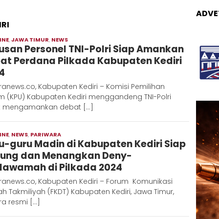
ADVE
RI
INE
,
JAWA TIMUR
,
NEWS
Moch
usan Personel TNI-Polri Siap Amankan
Hadi
at Perdana Pilkada Kabupaten Kediri
4
anews.co, Kabupaten Kediri – Komisi Pemilihan
 (KPU) Kabupaten Kediri menggandeng TNI-Polri
k mengamankan debat […]
INE
,
NEWS
,
PARIWARA
Moch
u-guru Madin di Kabupaten Kediri Siap
Hadi
ung dan Menangkan Deny-
awamah di Pilkada 2024
ranews.co, Kabupaten Kediri – Forum Komunikasi
ah Takmiliyah (FKDT) Kabupaten Kediri, Jawa Timur,
a resmi […]