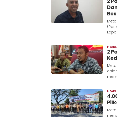
2 P
Dan
Bes
Meta
(Pasl
Lapo
HEADL
2 P
Ked
Meta
calon
meme
HEADL
4.0
Pil
Metar
meng