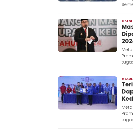
Semer
HEADL
Mas
Dip
202
Meta
Pram
tugas
HEADL
Ter
Dap
Kedi
Meta
Pram
tugas