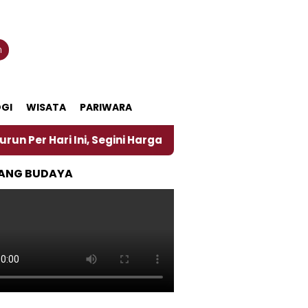
n
GI
WISATA
PARIWARA
Ini, Segini Harganya
‎Nasirun Maestro Lukis Pema
ANG BUDAYA