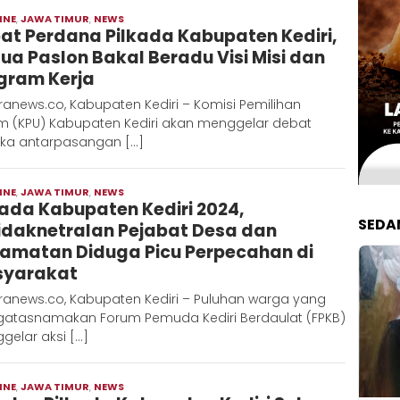
INE
,
JAWA TIMUR
,
NEWS
Moch
at Perdana Pilkada Kabupaten Kediri,
Hadi
ua Paslon Bakal Beradu Visi Misi dan
gram Kerja
anews.co, Kabupaten Kediri – Komisi Pemilihan
 (KPU) Kabupaten Kediri akan menggelar debat
uka antarpasangan […]
INE
,
JAWA TIMUR
,
NEWS
Moch
kada Kabupaten Kediri 2024,
Hadi
SEDA
idaknetralan Pejabat Desa dan
amatan Diduga Picu Perpecahan di
yarakat
ranews.co, Kabupaten Kediri – Puluhan warga yang
atasnamakan Forum Pemuda Kediri Berdaulat (FPKB)
gelar aksi […]
INE
,
JAWA TIMUR
,
NEWS
Moch