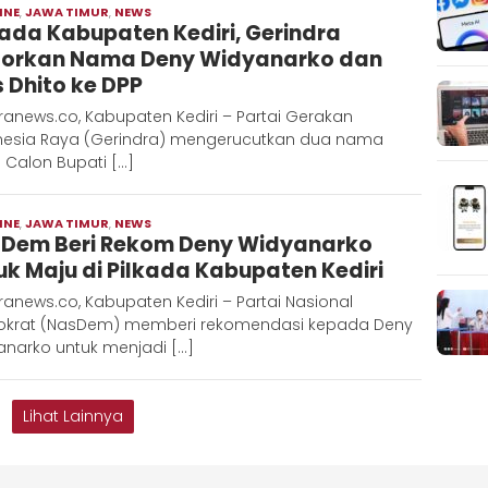
INE
,
JAWA TIMUR
,
NEWS
Moch
kada Kabupaten Kediri, Gerindra
Hadi
orkan Nama Deny Widyanarko dan
 Dhito ke DPP
anews.co, Kabupaten Kediri – Partai Gerakan
nesia Raya (Gerindra) mengerucutkan dua nama
 Calon Bupati […]
INE
,
JAWA TIMUR
,
NEWS
Moch
Dem Beri Rekom Deny Widyanarko
Hadi
uk Maju di Pilkada Kabupaten Kediri
anews.co, Kabupaten Kediri – Partai Nasional
krat (NasDem) memberi rekomendasi kepada Deny
anarko untuk menjadi […]
Lihat Lainnya