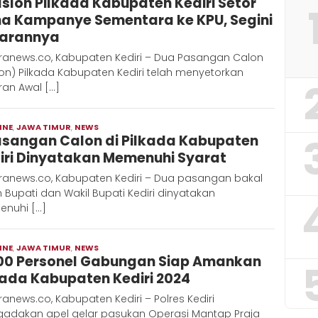
aslon Pilkada Kabupaten Kediri Setor
Hadi
a Kampanye Sementara ke KPU, Segini
arannya
ranews.co, Kabupaten Kediri – Dua Pasangan Calon
on) Pilkada Kabupaten Kediri telah menyetorkan
ran Awal […]
INE
,
JAWA TIMUR
,
NEWS
Moch
asangan Calon di Pilkada Kabupaten
Hadi
iri Dinyatakan Memenuhi Syarat
ranews.co, Kabupaten Kediri – Dua pasangan bakal
 Bupati dan Wakil Bupati Kediri dinyatakan
nuhi […]
INE
,
JAWA TIMUR
,
NEWS
Moch
00 Personel Gabungan Siap Amankan
Hadi
kada Kabupaten Kediri 2024
anews.co, Kabupaten Kediri – Polres Kediri
adakan apel gelar pasukan Operasi Mantap Praja