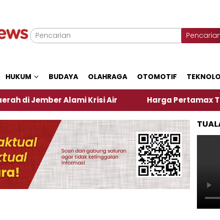
Pencaria
HUKUM
BUDAYA
OLAHRAGA
OTOMOTIF
TEKNOLO
r Alami Krisi Air
Harga Pertamax Turun Per Hari 
TUAL