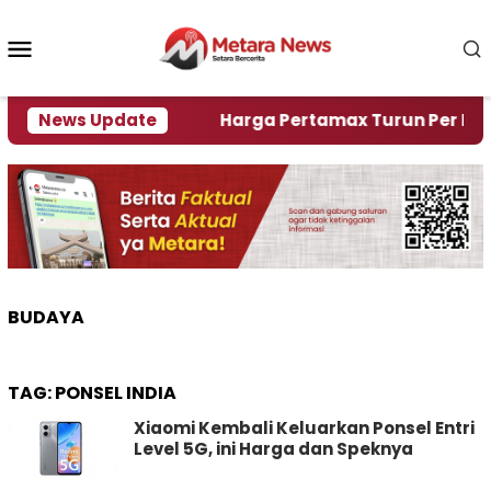
Loncat
ke
Menu
konten
Mobile
mi Krisi Air
News Update
Harga Pertamax Turun Per Hari Ini, 
BUDAYA
TAG:
PONSEL INDIA
Xiaomi Kembali Keluarkan Ponsel Entri
Level 5G, ini Harga dan Speknya