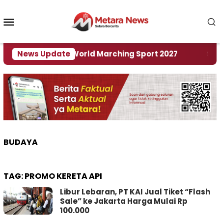
Loncat
ke
Menu
konten
Mobile
i Tuan Rumah World Marching Sport 2027
News Update
‎Soal 
BUDAYA
TAG:
PROMO KERETA API
Libur Lebaran, PT KAI Jual Tiket “Flash
Sale” ke Jakarta Harga Mulai Rp
100.000