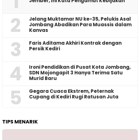
1
Jember, Ini Kata Pengamat Kebijakan ‎
2
Jelang Muktamar NU ke-35, Pelukis Asal
Jombang Abadikan Para Muassis dalam
Kanvas
3
Faris Aditama Akhiri Kontrak dengan
Persik Kediri
4
Ironi Pendidikan di Pusat Kota Jombang,
SDN Mojongapit 3 Hanya Terima Satu
Murid Baru
5
‎Gegara Cuaca Ekstrem, Peternak
Cupang di Kediri Rugi Ratusan Juta
TIPS MENARIK