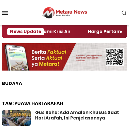
Loncat
ke
Menu
konten
Mobile
di Jember Alami Krisi Air
News Update
Harga Pertamax Turun P
BUDAYA
TAG:
PUASA HARI ARAFAH
Gus Baha: Ada Amalan Khusus Saat
Hari Arafah, Ini Penjelasannya