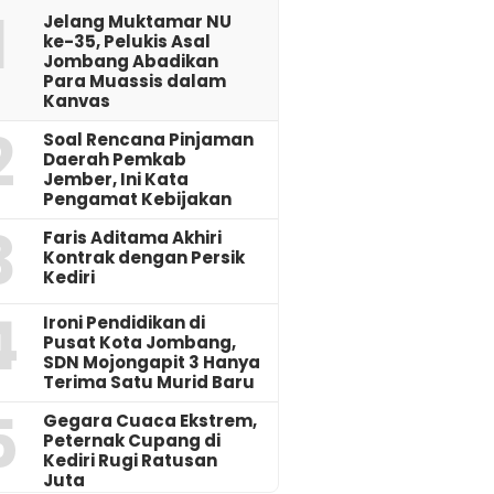
1
Jelang Muktamar NU
ke-35, Pelukis Asal
Jombang Abadikan
Para Muassis dalam
Kanvas
2
‎Soal Rencana Pinjaman
Daerah Pemkab
Jember, Ini Kata
Pengamat Kebijakan ‎
3
Faris Aditama Akhiri
Kontrak dengan Persik
Kediri
4
Ironi Pendidikan di
Pusat Kota Jombang,
SDN Mojongapit 3 Hanya
Terima Satu Murid Baru
5
‎Gegara Cuaca Ekstrem,
Peternak Cupang di
Kediri Rugi Ratusan
Juta