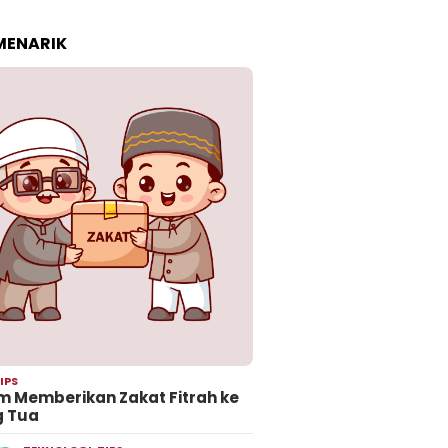
 MENARIK
IPS
 Memberikan Zakat Fitrah ke
g Tua