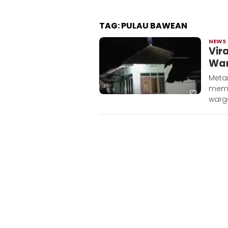
TAG:
PULAU BAWEAN
NEWS
Vir
War
Metar
memp
warga