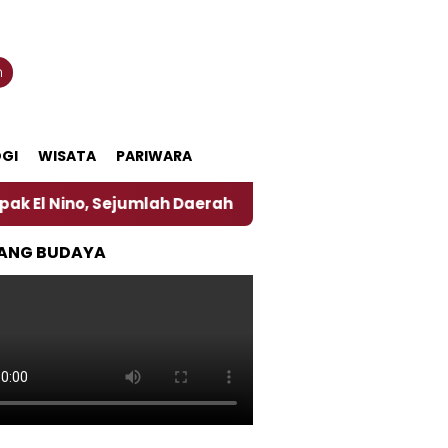
n
GI
WISATA
PARIWARA
o, Sejumlah Daerah di Jember Alami Krisi Air
Har
ANG BUDAYA