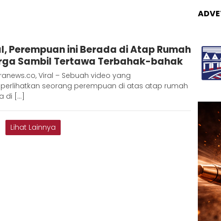
ADVE
Redaksi
al, Perempuan ini Berada di Atap Rumah
Metara
ga Sambil Tertawa Terbahak-bahak
anews.co, Viral – Sebuah video yang
erlihatkan seorang perempuan di atas atap rumah
 di […]
Lihat Lainnya