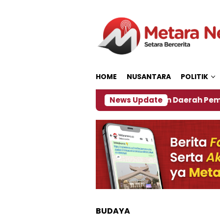
Loncat
ke
konten
HOME
NUSANTARA
POLITIK
027
‎Soal Rencana Pinjaman Daerah Pemkab Jembe
News Update
BUDAYA