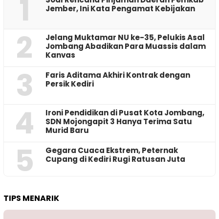
1
Jember, Ini Kata Pengamat Kebijakan ‎
2
Jelang Muktamar NU ke-35, Pelukis Asal
Jombang Abadikan Para Muassis dalam
Kanvas
3
Faris Aditama Akhiri Kontrak dengan
Persik Kediri
4
Ironi Pendidikan di Pusat Kota Jombang,
SDN Mojongapit 3 Hanya Terima Satu
Murid Baru
5
‎Gegara Cuaca Ekstrem, Peternak
Cupang di Kediri Rugi Ratusan Juta
TIPS MENARIK