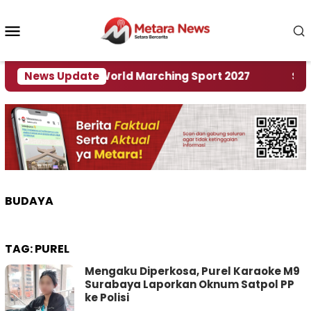
Loncat
ke
Menu
konten
Mobile
 Tuan Rumah World Marching Sport 2027
News Update
‎Soal R
BUDAYA
TAG:
PUREL
Mengaku Diperkosa, Purel Karaoke M9
Surabaya Laporkan Oknum Satpol PP
ke Polisi