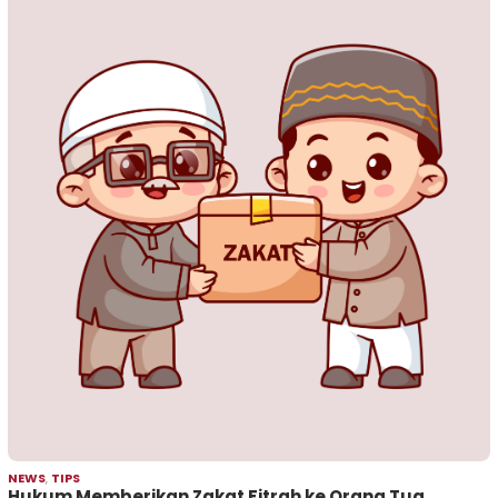
NEWS
,
TIPS
Hukum Memberikan Zakat Fitrah ke Orang Tua