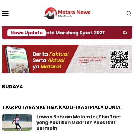
Loncat
ke
Menu
konten
Mobile
Tuan Rumah World Marching Sport 2027
News Update
‎Soal Re
BUDAYA
TAG:
PUTARAN KETIGA KAULIFIKASI PIALA DUNIA
Lawan Bahrain Malam Ini, Shin Tae-
yong Pastikan Maarten Paes Ikut
Bermain