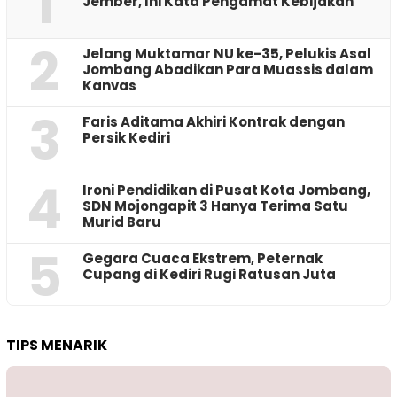
1
Jember, Ini Kata Pengamat Kebijakan ‎
2
Jelang Muktamar NU ke-35, Pelukis Asal
Jombang Abadikan Para Muassis dalam
Kanvas
3
Faris Aditama Akhiri Kontrak dengan
Persik Kediri
4
Ironi Pendidikan di Pusat Kota Jombang,
SDN Mojongapit 3 Hanya Terima Satu
Murid Baru
5
‎Gegara Cuaca Ekstrem, Peternak
Cupang di Kediri Rugi Ratusan Juta
TIPS MENARIK