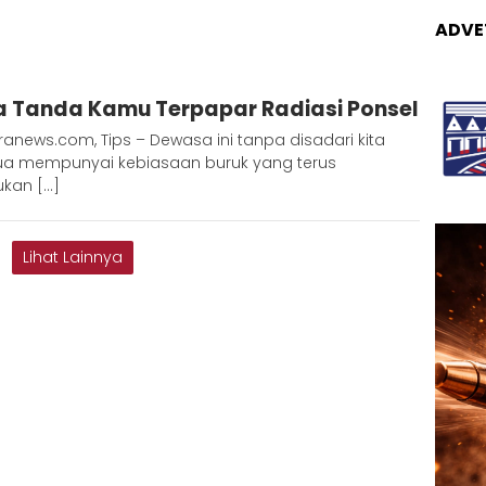
ADVE
Redaksi
a Tanda Kamu Terpapar Radiasi Ponsel
Metara
anews.com, Tips – Dewasa ini tanpa disadari kita
a mempunyai kebiasaan buruk yang terus
ukan […]
Lihat Lainnya