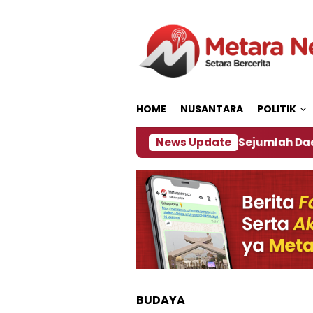
Loncat
ke
konten
HOME
NUSANTARA
POLITIK
ijakan ‎
Dampak El Nino, Sejumlah Daerah di Jemb
News Update
BUDAYA