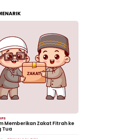
 MENARIK
IPS
 Memberikan Zakat Fitrah ke
g Tua