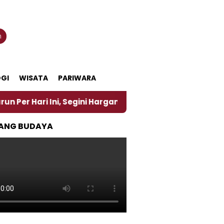
n
GI
WISATA
PARIWARA
 Ini, Segini Harganya
‎Nasirun Maestro Lukis Pem
ANG BUDAYA