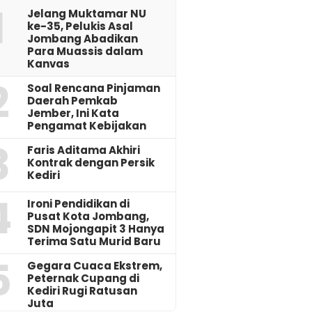
1
Jelang Muktamar NU
ke-35, Pelukis Asal
Jombang Abadikan
Para Muassis dalam
Kanvas
2
‎Soal Rencana Pinjaman
Daerah Pemkab
Jember, Ini Kata
Pengamat Kebijakan ‎
3
Faris Aditama Akhiri
Kontrak dengan Persik
Kediri
4
Ironi Pendidikan di
Pusat Kota Jombang,
SDN Mojongapit 3 Hanya
Terima Satu Murid Baru
5
‎Gegara Cuaca Ekstrem,
Peternak Cupang di
Kediri Rugi Ratusan
Juta