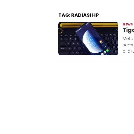
TAG:
RADIASI HP
NEWS
Tig
Metar
semu
dilak