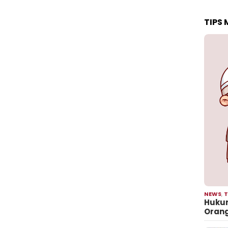
TIPS
NEWS
,
T
Hukum
Oran