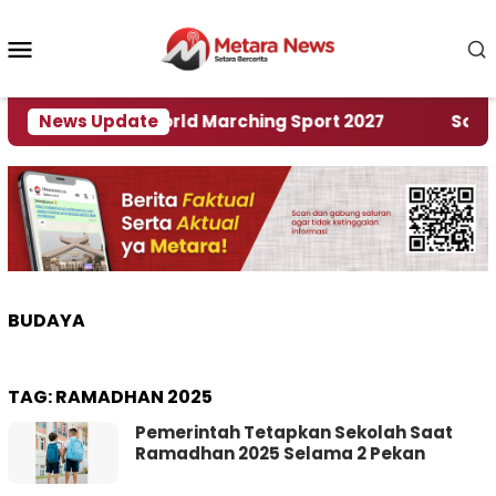
Loncat
ke
Menu
konten
Mobile
uan Rumah World Marching Sport 2027
News Update
‎Soal Ren
BUDAYA
TAG:
RAMADHAN 2025
Pemerintah Tetapkan Sekolah Saat
Ramadhan 2025 Selama 2 Pekan