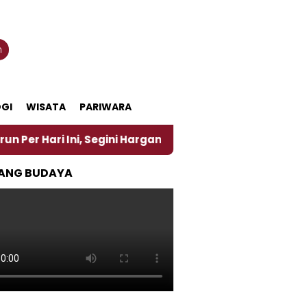
n
GI
WISATA
PARIWARA
 Ini, Segini Harganya
‎Nasirun Maestro Lukis Pem
ANG BUDAYA