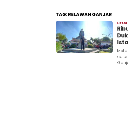
TAG:
RELAWAN GANJAR
HEADL
Rib
Duk
Ist
Metar
calon
Ganja