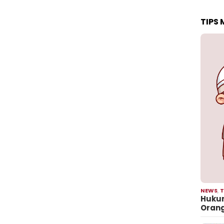
TIPS
NEWS
,
T
Hukum
Oran