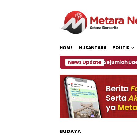
Loncat
ke
konten
HOME
NUSANTARA
POLITIK
ijakan ‎
Dampak El Nino, Sejumlah Daerah di Jemb
News Update
BUDAYA