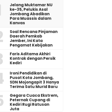
1
Jelang Muktamar NU
ke-35, Pelukis Asal
Jombang Abadikan
Para Muassis dalam
Kanvas
2
‎Soal Rencana Pinjaman
Daerah Pemkab
Jember, Ini Kata
Pengamat Kebijakan ‎
3
Faris Aditama Akhiri
Kontrak dengan Persik
Kediri
4
Ironi Pendidikan di
Pusat Kota Jombang,
SDN Mojongapit 3 Hanya
Terima Satu Murid Baru
5
‎Gegara Cuaca Ekstrem,
Peternak Cupang di
Kediri Rugi Ratusan
Juta