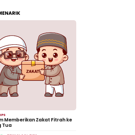
 MENARIK
IPS
 Memberikan Zakat Fitrah ke
g Tua