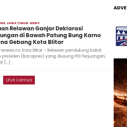
ADVE
INE
,
JAWA TIMUR
,
NEWS
Moch
uan Relawan Ganjar Deklarasi
Hadi
ungan di Bawah Patung Bung Karno
ana Gebang Kota Blitar
anews.co, Kota Blitar – Relawan pendukung bakal
 presiden (Bacapres) yang diusung PDI Perjuangan,
r […]
Lihat Lainnya