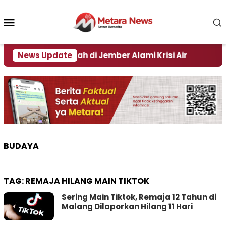
Loncat
ke
Menu
konten
Mobile
ejumlah Daerah di Jember Alami Krisi Air
News Update
Harga P
BUDAYA
TAG:
REMAJA HILANG MAIN TIKTOK
Sering Main Tiktok, Remaja 12 Tahun di
Malang Dilaporkan Hilang 11 Hari