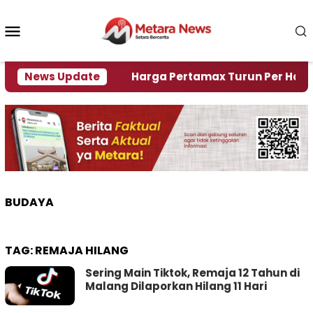
Loncat
ke
Menu
konten
Mobile
i Krisi Air
News Update
Harga Pertamax Turun Per Hari Ini, S
BUDAYA
TAG:
REMAJA HILANG
Sering Main Tiktok, Remaja 12 Tahun di
Malang Dilaporkan Hilang 11 Hari