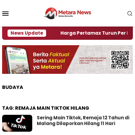
Loncat
ke
Menu
konten
Mobile
mi Krisi Air
News Update
Harga Pertamax Turun Per Hari Ini, 
BUDAYA
TAG:
REMAJA MAIN TIKTOK HILANG
Sering Main Tiktok, Remaja 12 Tahun di
Malang Dilaporkan Hilang 11 Hari