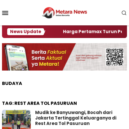
Loncat
ke
Menu
konten
Mobile
lami Krisi Air
News Update
Harga Pertamax Turun Per Hari Ini
BUDAYA
TAG:
REST AREA TOL PASURUAN
Mudik ke Banyuwangi, Bocah dari
Jakarta Tertinggal Keluarganya di
Rest Area Tol Pasuruan