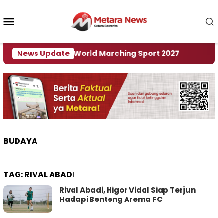
Loncat
ke
Menu
konten
Mobile
i Tuan Rumah World Marching Sport 2027
News Update
‎Soal 
BUDAYA
TAG:
RIVAL ABADI
Rival Abadi, Higor Vidal Siap Terjun
Hadapi Benteng Arema FC