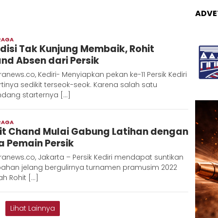
ADVE
RAGA
Admin
disi Tak Kunjung Membaik, Rohit
Metaranews
nd Absen dari Persik
anews.co, Kediri- Menyiapkan pekan ke-11 Persik Kediri
tinya sedikit terseok-seok. Karena salah satu
ndang starternya […]
RAGA
Redaksi
it Chand Mulai Gabung Latihan dengan
Metara
a Pemain Persik
anews.co, Jakarta – Persik Kediri mendapat suntikan
ahan jelang bergulirnya turnamen pramusim 2022
ah Rohit […]
Lihat Lainnya