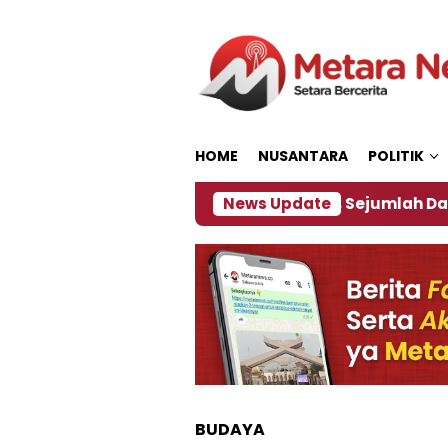
Loncat
ke
konten
HOME
NUSANTARA
POLITIK
jakan ‎
Dampak El Nino, Sejumlah Daerah di Jembe
News Update
BUDAYA