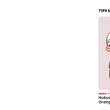
TIPS
NEWS
,
T
Hukum
Oran