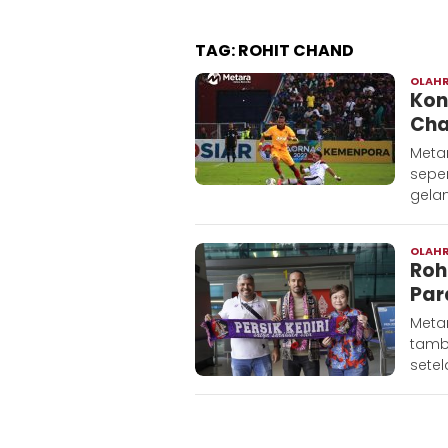
TAG:
ROHIT CHAND
OLAH
Kon
Cha
Metar
seper
gela
OLAH
Roh
Par
Metar
tamb
setel