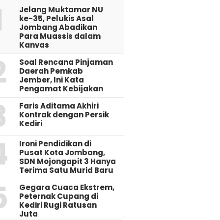
1
Jelang Muktamar NU
ke-35, Pelukis Asal
Jombang Abadikan
Para Muassis dalam
Kanvas
2
‎Soal Rencana Pinjaman
Daerah Pemkab
Jember, Ini Kata
Pengamat Kebijakan ‎
3
Faris Aditama Akhiri
Kontrak dengan Persik
Kediri
4
Ironi Pendidikan di
Pusat Kota Jombang,
SDN Mojongapit 3 Hanya
Terima Satu Murid Baru
5
‎Gegara Cuaca Ekstrem,
Peternak Cupang di
Kediri Rugi Ratusan
Juta