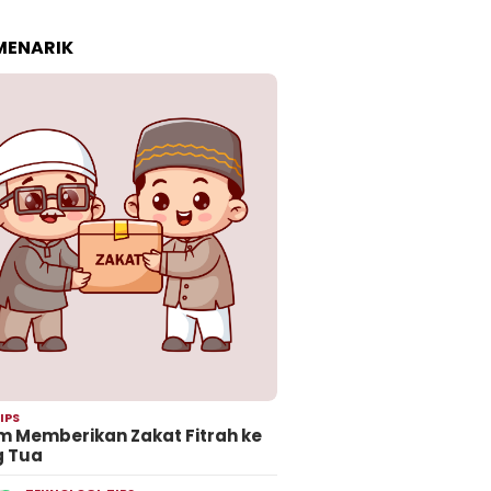
 MENARIK
IPS
 Memberikan Zakat Fitrah ke
g Tua