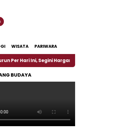
n
GI
WISATA
PARIWARA
Ini, Segini Harganya
‎Nasirun Maestro Lukis Pema
ANG BUDAYA