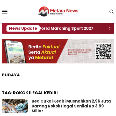
Loncat
ke
Menu
konten
Mobile
 Tuan Rumah World Marching Sport 2027
News Update
‎Soal 
BUDAYA
TAG:
ROKOK ILEGAL KEDIRI
Bea Cukai Kediri Musnahkan 2,96 Juta
Barang Rokok Ilegal Senilai Rp 3,99
Miliar