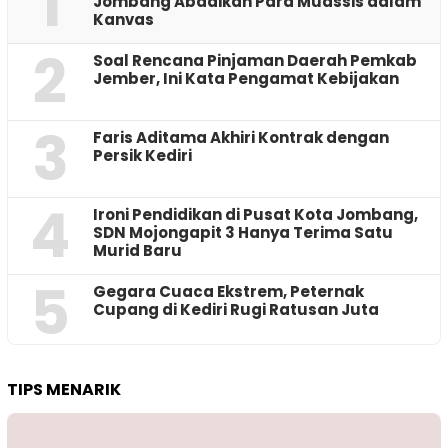
1
Jombang Abadikan Para Muassis dalam
Kanvas
2
‎Soal Rencana Pinjaman Daerah Pemkab
Jember, Ini Kata Pengamat Kebijakan ‎
3
Faris Aditama Akhiri Kontrak dengan
Persik Kediri
4
Ironi Pendidikan di Pusat Kota Jombang,
SDN Mojongapit 3 Hanya Terima Satu
Murid Baru
5
‎Gegara Cuaca Ekstrem, Peternak
Cupang di Kediri Rugi Ratusan Juta
TIPS MENARIK