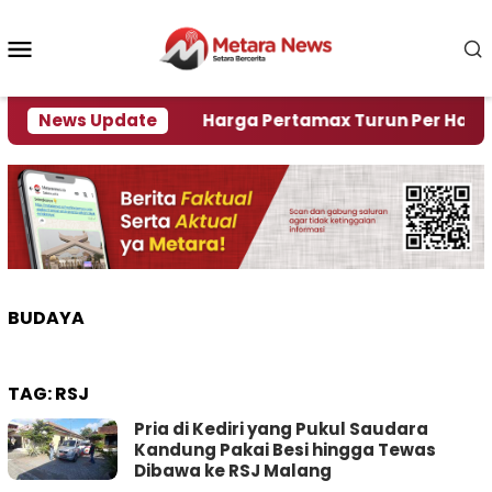
Loncat
ke
Menu
konten
Mobile
 Krisi Air
News Update
Harga Pertamax Turun Per Hari Ini, Se
BUDAYA
TAG:
RSJ
Pria di Kediri yang Pukul Saudara
Kandung Pakai Besi hingga Tewas
Dibawa ke RSJ Malang