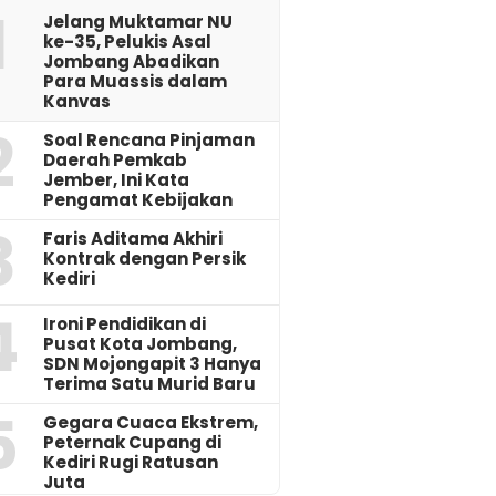
1
Jelang Muktamar NU
ke-35, Pelukis Asal
Jombang Abadikan
Para Muassis dalam
Kanvas
2
‎Soal Rencana Pinjaman
Daerah Pemkab
Jember, Ini Kata
Pengamat Kebijakan ‎
3
Faris Aditama Akhiri
Kontrak dengan Persik
Kediri
4
Ironi Pendidikan di
Pusat Kota Jombang,
SDN Mojongapit 3 Hanya
Terima Satu Murid Baru
5
‎Gegara Cuaca Ekstrem,
Peternak Cupang di
Kediri Rugi Ratusan
Juta