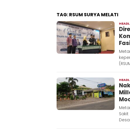
TAG:
RSUM SURYA MELATI
HEADL
Dir
Kom
Fasi
Metar
kepe
(RSUM
HEADL
Nak
Mil
Moc
Meta
Saki
Desa