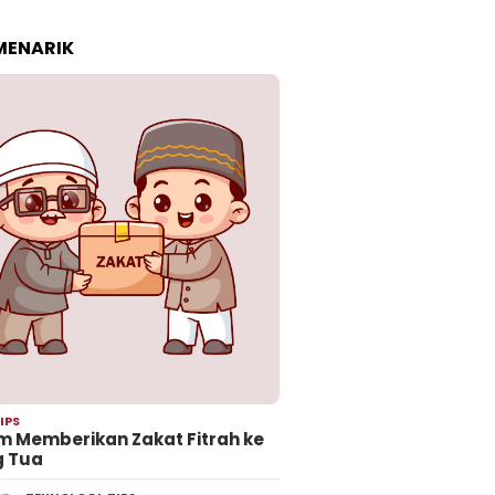
 MENARIK
IPS
 Memberikan Zakat Fitrah ke
g Tua