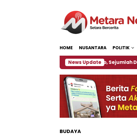
Loncat
ke
konten
HOME
NUSANTARA
POLITIK
bijakan ‎
Dampak El Nino, Sejumlah Daerah di Je
News Update
BUDAYA