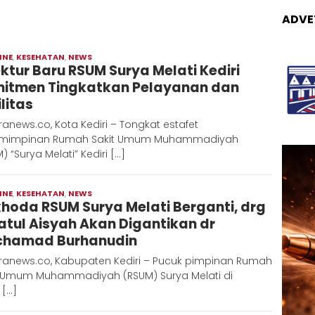
ADVE
INE
,
KESEHATAN
,
NEWS
Moch
ektur Baru RSUM Surya Melati Kediri
Hadi
itmen Tingkatkan Pelayanan dan
litas
anews.co, Kota Kediri – Tongkat estafet
mimpinan Rumah Sakit Umum Muhammadiyah
) “Surya Melati” Kediri […]
INE
,
KESEHATAN
,
NEWS
Moch
hoda RSUM Surya Melati Berganti, drg
Hadi
latul Aisyah Akan Digantikan dr
hamad Burhanudin
ranews.co, Kabupaten Kediri – Pucuk pimpinan Rumah
t Umum Muhammadiyah (RSUM) Surya Melati di
 […]