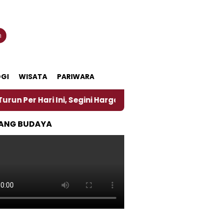
n
GI
WISATA
PARIWARA
ri Ini, Segini Harganya
‎Nasirun Maestro Lukis P
ANG BUDAYA