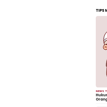
TIPS
NEWS
,
T
Hukum
Oran