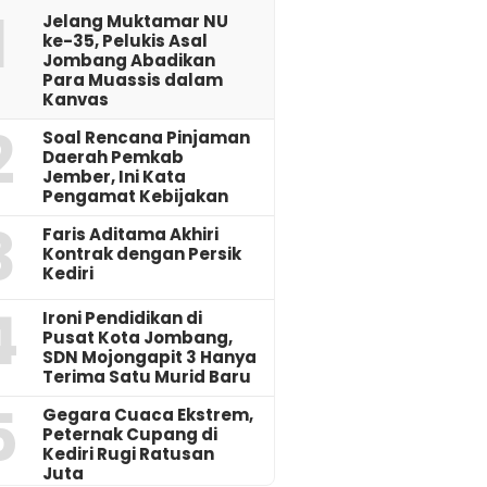
1
Jelang Muktamar NU
ke-35, Pelukis Asal
Jombang Abadikan
Para Muassis dalam
Kanvas
2
‎Soal Rencana Pinjaman
Daerah Pemkab
Jember, Ini Kata
Pengamat Kebijakan ‎
3
Faris Aditama Akhiri
Kontrak dengan Persik
Kediri
4
Ironi Pendidikan di
Pusat Kota Jombang,
SDN Mojongapit 3 Hanya
Terima Satu Murid Baru
5
‎Gegara Cuaca Ekstrem,
Peternak Cupang di
Kediri Rugi Ratusan
Juta