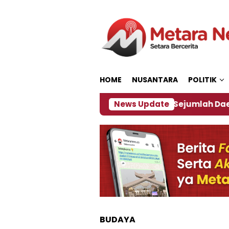
Loncat
ke
konten
HOME
NUSANTARA
POLITIK
jakan ‎
Dampak El Nino, Sejumlah Daerah di Jembe
News Update
BUDAYA