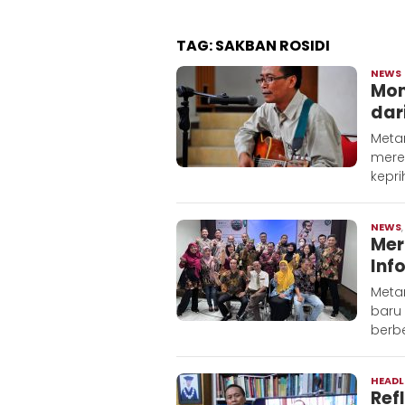
TAG:
SAKBAN ROSIDI
NEWS
Mom
dar
Metar
mere
kepri
NEWS
Mer
Inf
Meta
baru
berbe
HEADL
Ref