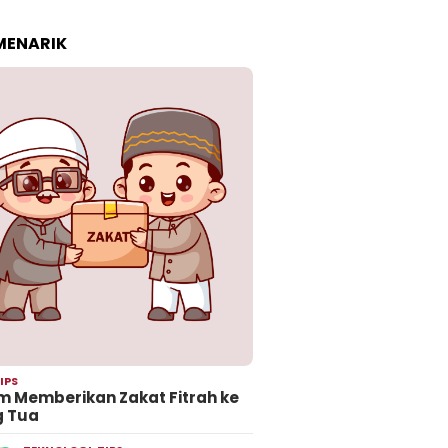
 MENARIK
IPS
 Memberikan Zakat Fitrah ke
g Tua