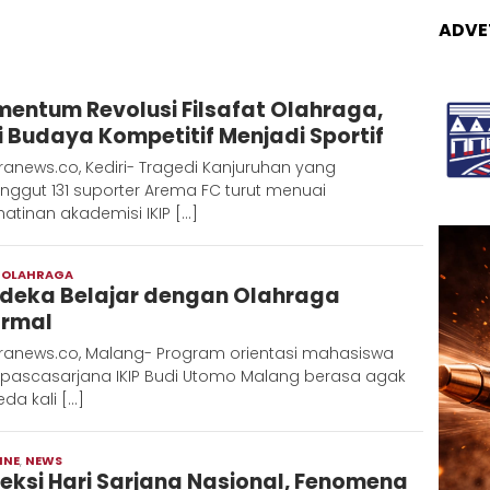
ADVE
Admin
entum Revolusi Filsafat Olahraga,
Metaranews
i Budaya Kompetitif Menjadi Sportif
anews.co, Kediri- Tragedi Kanjuruhan yang
nggut 131 suporter Arema FC turut menuai
hatinan akademisi IKIP […]
,
OLAHRAGA
Admin
deka Belajar dengan Olahraga
Metaranews
ormal
ranews.co, Malang- Program orientasi mahasiswa
 pascasarjana IKIP Budi Utomo Malang berasa agak
da kali […]
INE
,
NEWS
Admin
leksi Hari Sarjana Nasional, Fenomena
Metaranews