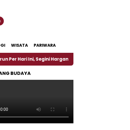
n
GI
WISATA
PARIWARA
Ini, Segini Harganya
‎Nasirun Maestro Lukis Pema
ANG BUDAYA