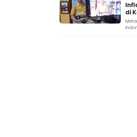
Inf
di 
Metar
Indon