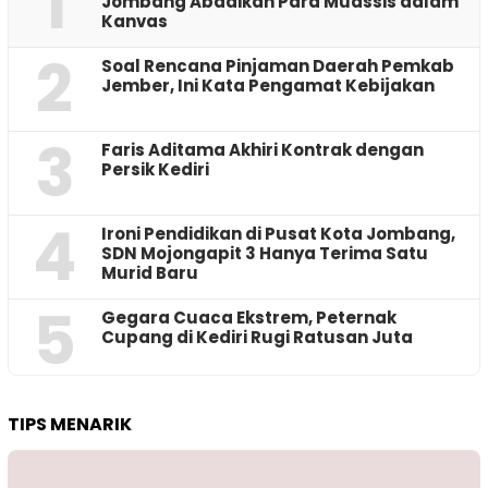
1
Jombang Abadikan Para Muassis dalam
Kanvas
2
‎Soal Rencana Pinjaman Daerah Pemkab
Jember, Ini Kata Pengamat Kebijakan ‎
3
Faris Aditama Akhiri Kontrak dengan
Persik Kediri
4
Ironi Pendidikan di Pusat Kota Jombang,
SDN Mojongapit 3 Hanya Terima Satu
Murid Baru
5
‎Gegara Cuaca Ekstrem, Peternak
Cupang di Kediri Rugi Ratusan Juta
TIPS MENARIK