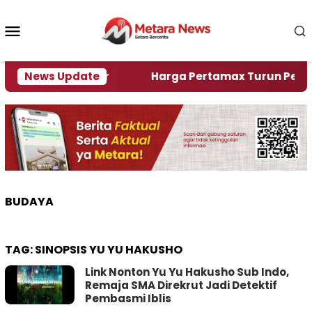
Loncat
ke
Menu
konten
Mobile
lami Krisi Air
News Update
Harga Pertamax Turun Per Hari Ini
BUDAYA
TAG:
SINOPSIS YU YU HAKUSHO
Link Nonton Yu Yu Hakusho Sub Indo,
Remaja SMA Direkrut Jadi Detektif
Pembasmi Iblis