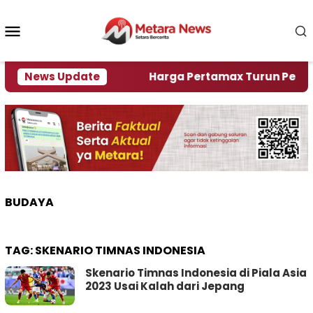
Loncat
ke
Menu
konten
Mobile
lami Krisi Air
News Update
Harga Pertamax Turun Per Hari Ini
BUDAYA
TAG:
SKENARIO TIMNAS INDONESIA
Skenario Timnas Indonesia di Piala Asia
2023 Usai Kalah dari Jepang