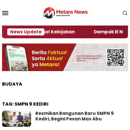
Loncat
ke
Menu
konten
Mobile
i Kata Pengamat Kebijakan ‎
News Update
Dampak El Nino, Sej
BUDAYA
TAG:
SMPN 9 KEDIRI
Resmikan Bangunan Baru SMPN 9
Kediri, Begini Pesan Mas Abu