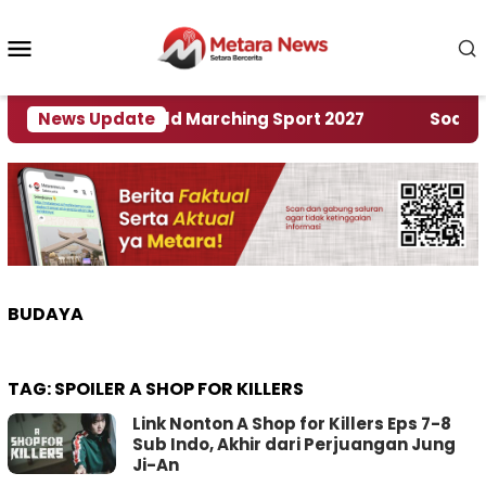
Loncat
ke
Menu
konten
Mobile
n Rumah World Marching Sport 2027
News Update
‎Soal Renca
BUDAYA
TAG:
SPOILER A SHOP FOR KILLERS
Link Nonton A Shop for Killers Eps 7-8
Sub Indo, Akhir dari Perjuangan Jung
Ji-An