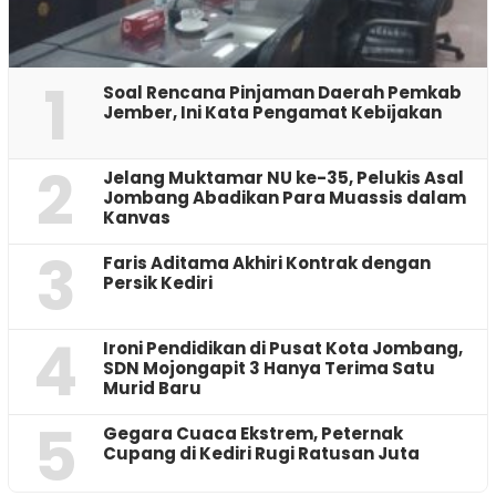
1
‎Soal Rencana Pinjaman Daerah Pemkab
Jember, Ini Kata Pengamat Kebijakan ‎
2
Jelang Muktamar NU ke-35, Pelukis Asal
Jombang Abadikan Para Muassis dalam
Kanvas
3
Faris Aditama Akhiri Kontrak dengan
Persik Kediri
4
Ironi Pendidikan di Pusat Kota Jombang,
SDN Mojongapit 3 Hanya Terima Satu
Murid Baru
5
‎Gegara Cuaca Ekstrem, Peternak
Cupang di Kediri Rugi Ratusan Juta