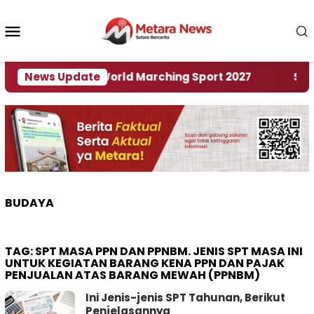
Loncat
ke
Menu
konten
Mobile
Tuan Rumah World Marching Sport 2027
News Update
‎Soal Re
BUDAYA
TAG:
SPT MASA PPN DAN PPNBM. JENIS SPT MASA INI
UNTUK KEGIATAN BARANG KENA PPN DAN PAJAK
PENJUALAN ATAS BARANG MEWAH (PPNBM)
Ini Jenis-jenis SPT Tahunan, Berikut
Penjelasannya