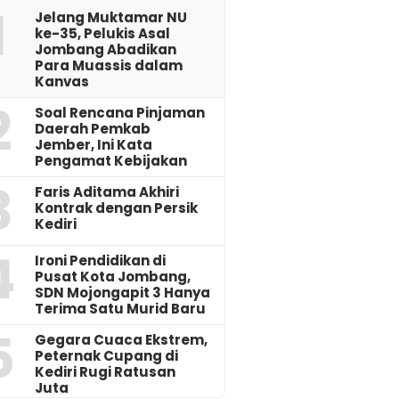
1
Jelang Muktamar NU
ke-35, Pelukis Asal
Jombang Abadikan
Para Muassis dalam
Kanvas
2
‎Soal Rencana Pinjaman
Daerah Pemkab
Jember, Ini Kata
Pengamat Kebijakan ‎
3
Faris Aditama Akhiri
Kontrak dengan Persik
Kediri
4
Ironi Pendidikan di
Pusat Kota Jombang,
SDN Mojongapit 3 Hanya
Terima Satu Murid Baru
5
‎Gegara Cuaca Ekstrem,
Peternak Cupang di
Kediri Rugi Ratusan
Juta