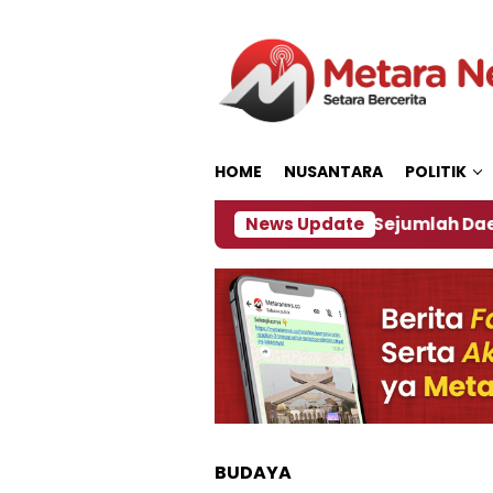
Loncat
ke
konten
HOME
NUSANTARA
POLITIK
ebijakan ‎
Dampak El Nino, Sejumlah Daerah di J
News Update
BUDAYA