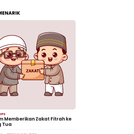
 MENARIK
IPS
 Memberikan Zakat Fitrah ke
g Tua