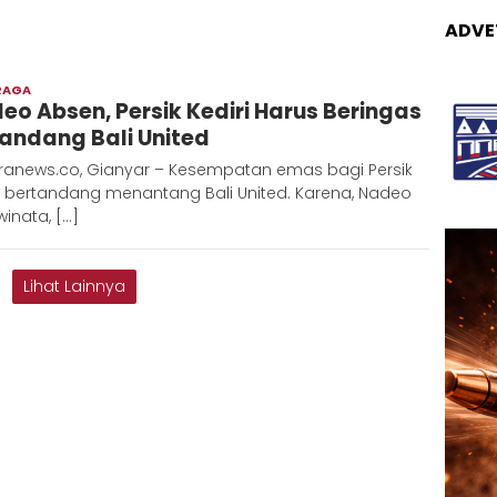
ADVE
RAGA
Admin
eo Absen, Persik Kediri Harus Beringas
Metaranews
Kandang Bali United
ranews.co, Gianyar – Kesempatan emas bagi Persik
i bertandang menantang Bali United. Karena, Nadeo
inata, […]
Lihat Lainnya