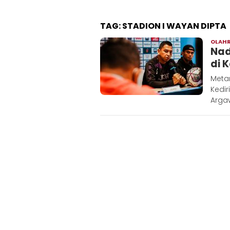
TAG:
STADION I WAYAN DIPTA
OLAH
Nad
di 
Meta
Kedir
Argaw