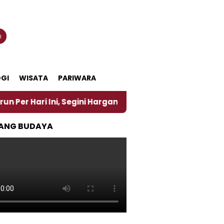
n
GI
WISATA
PARIWARA
ari Ini, Segini Harganya
‎Nasirun Maestro Lukis 
ANG BUDAYA